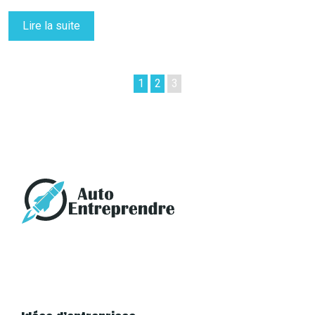
Lire la suite
1
2
3
Au cœur des informations à la une du magazine
de l’entrepreneuriat pour réussir le lancement et
le développement de votre business.