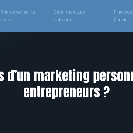
S’informer sur le
Gérer mon auto-
Finances 
statut
entreprise
fiscale
és d’un marketing personn
entrepreneurs ?