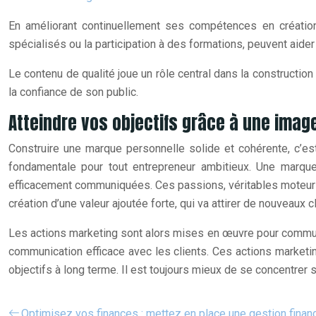
En améliorant continuellement ses compétences en création 
spécialisés ou la participation à des formations, peuvent aide
Le contenu de qualité joue un rôle central dans la constructio
la confiance de son public.
Atteindre vos objectifs grâce à une imag
Construire une marque personnelle solide et cohérente, c’est 
fondamentale pour tout entrepreneur ambitieux. Une marque
efficacement communiquées. Ces passions, véritables moteurs de
création d’une valeur ajoutée forte, qui va attirer de nouveaux cl
Les actions marketing sont alors mises en œuvre pour communiq
communication efficace avec les clients. Ces actions marketin
objectifs à long terme. Il est toujours mieux de se concentrer su
Optimisez vos finances : mettez en place une gestion finan