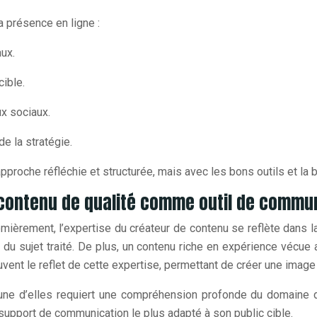
a présence en ligne :
ux.
cible.
ux sociaux.
de la stratégie.
proche réfléchie et structurée, mais avec les bons outils et la b
e contenu de qualité comme outil de commu
ièrement, l’expertise du créateur de contenu se reflète dans la
e du sujet traité. De plus, un contenu riche en expérience vécue 
ent le reflet de cette expertise, permettant de créer une image f
cune d’elles requiert une compréhension profonde du domaine d
e support de communication le plus adapté à son public cible.